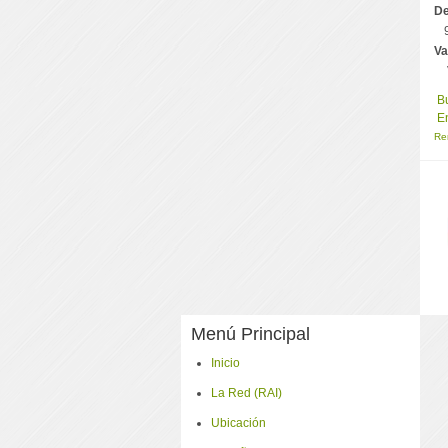
De
Va
Bu
En
Re
Menú Principal
Inicio
La Red (RAI)
Ubicación