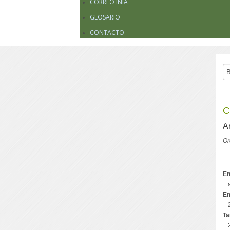
CORREO INIA
GLOSARIO
CONTACTO
C
A
Or
En
En
Ta