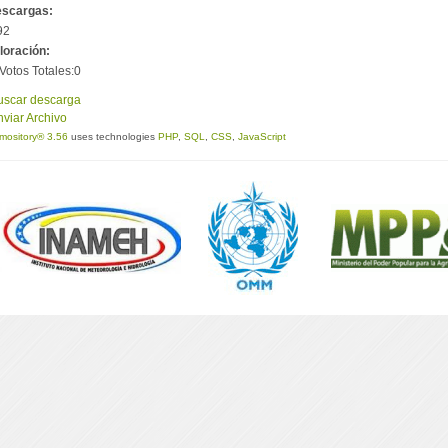
scargas:
92
loración:
Votos Totales:0
scar descarga
viar Archivo
mository® 3.56
uses technologies
PHP
,
SQL
,
CSS
,
JavaScript