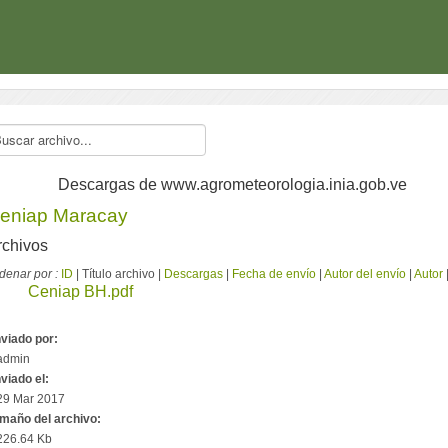
Descargas de www.agrometeorologia.inia.gob.ve
eniap Maracay
rchivos
denar por :
ID
| Título archivo |
Descargas
|
Fecha de envío
|
Autor del envío
|
Autor
Ceniap BH.pdf
viado por:
admin
viado el:
29 Mar 2017
maño del archivo:
226.64 Kb